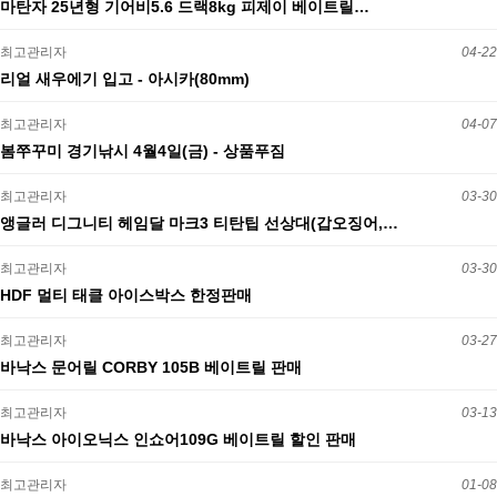
마탄자 25년형 기어비5.6 드랙8kg 피제이 베이트릴…
최고관리자
04-22
리얼 새우에기 입고 - 아시카(80mm)
최고관리자
04-07
봄쭈꾸미 경기낚시 4월4일(금) - 상품푸짐
최고관리자
03-30
앵글러 디그니티 헤임달 마크3 티탄팁 선상대(갑오징어,…
최고관리자
03-30
HDF 멀티 태클 아이스박스 한정판매
최고관리자
03-27
바낙스 문어릴 CORBY 105B 베이트릴 판매
최고관리자
03-13
바낙스 아이오닉스 인쇼어109G 베이트릴 할인 판매
최고관리자
01-08