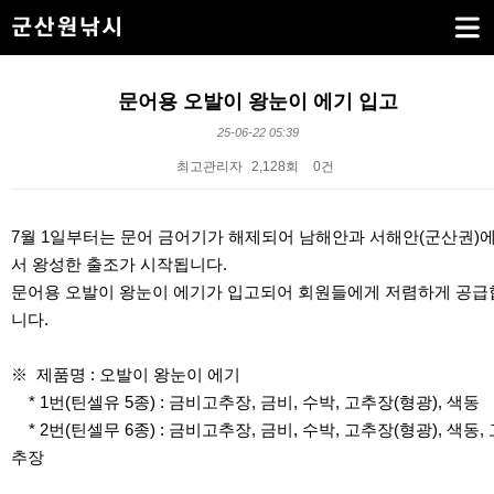
문어용 오발이 왕눈이 에기 입고
25-06-22 05:39
최고관리자
2,128회
0건
본문
7월 1일부터는 문어 금어기가 해제되어 남해안과 서해안(군산권)
서 왕성한 출조가 시작됩니다.
문어용 오발이 왕눈이 에기가 입고되어 회원들에게 저렴하게 공급
니다.
※ 제품명 : 오발이 왕눈이 에기
* 1번(틴셀유 5종) : 금비고추장, 금비, 수박, 고추장(형광), 색동
* 2번(틴셀무 6종) : 금비고추장, 금비, 수박, 고추장(형광), 색동, 
추장