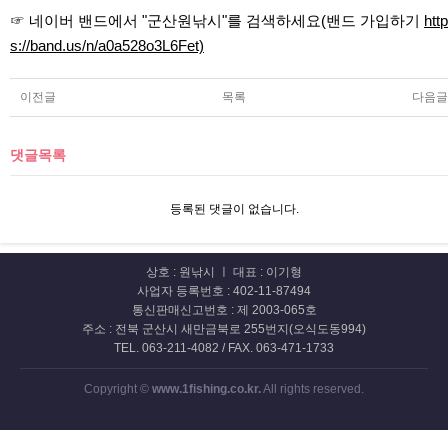
☞ 네이버 밴드에서 "군산원낚시"를 검색하세요(밴드 가입하기
http
s://band.us/n/a0a528o3L6Fet)
이전글
목록
다음글
댓글목록
등록된 댓글이 없습니다.
상호 : 원낚시 ㅣ 대표 : 이기형
사업자 등록번호 : 402-11-87494
통신판매신고번호 : 제 2003-065호
주소 : 전북 군산시 새만금북로 255번지(오식도동994)
TEL. 063-211-4082 / FAX. 063-471-1733
Copyright ©
www.1fishing.co.kr.
All rights reserved.