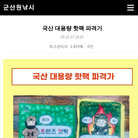
국산 대용량 핫팩 파격가
25-11-17 10:21
최고관리자
1,924회
0건
본문